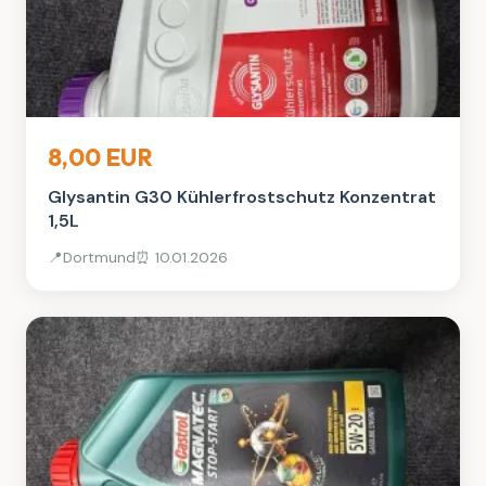
Auto, Rad & Boot
8,00 EUR
Glysantin G30 Kühlerfrostschutz Konzentrat
1,5L
📍
Dortmund
⏰ 10.01.2026