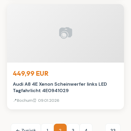
📷
Auto, Rad & Boot
449,99 EUR
Audi A8 4E Xenon Scheinwerfer links LED
Tagfahrlicht 4E0941029
📍
Bochum
⏰ 09.01.2026
← Zurück
1
2
3
4
...
33