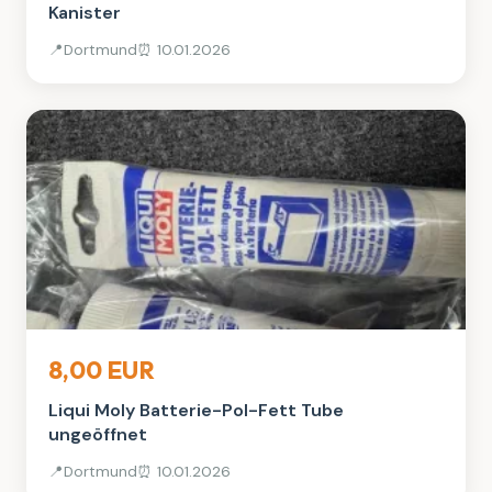
Kanister
📍
Dortmund
⏰ 10.01.2026
Auto, Rad & Boot
8,00 EUR
Liqui Moly Batterie-Pol-Fett Tube
ungeöffnet
📍
Dortmund
⏰ 10.01.2026