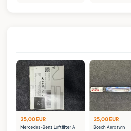
in OVP
25,00 EUR
25,00 EUR
Mercedes-Benz Luftfilter A
Bosch Aerotwin