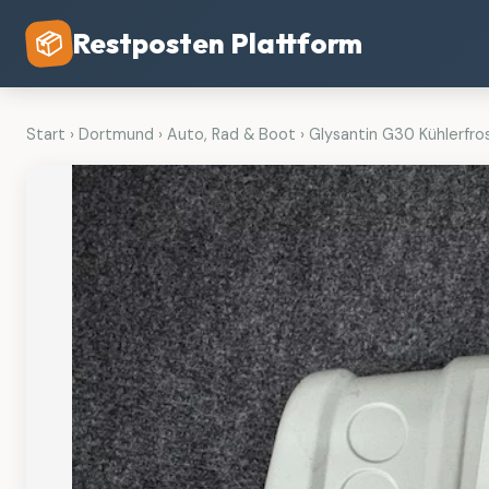
Restposten Plattform
📦
Start
›
Dortmund
›
Auto, Rad & Boot
›
Glysantin G30 Kühlerfros