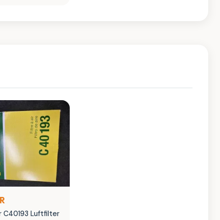
UR
 C40193 Luftfilter