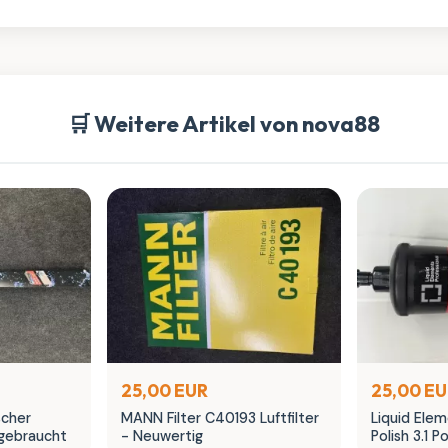
🛒 Weitere Artikel von nova88
25,00 EUR
25,00 E
scher
MANN Filter C40193 Luftfilter
Liquid Ele
gebraucht
- Neuwertig
Polish 3.1 P