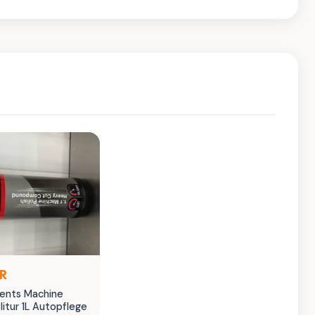
UR
ments Machine
olitur 1L Autopflege