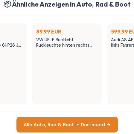
📦 Ähnliche Anzeigen in Auto, Rad & Boot
89,99 EUR
599,99 E
VW UP-E Rücklicht
Audi A8 4E
e 6HP26 JEF
Ruckleuchte hinten rechts
links Fahrer
1S0945096J
Memory
Alle Auto, Rad & Boot in Dortmund →