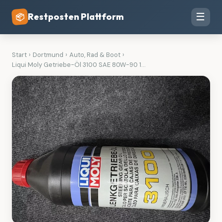
Restposten Plattform
☰
📦
Start
›
Dortmund
›
Auto, Rad & Boot
›
Liqui Moly Getriebe-Öl 3100 SAE 80W-90 1...