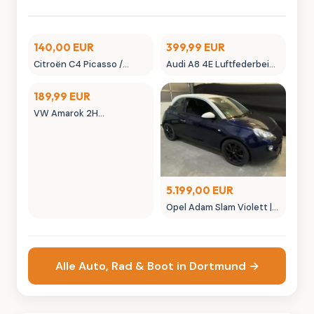
140,00 EUR
399,99 EUR
Citroën C4 Picasso /
Audi A8 4E Luftfederbein
SpaceTourer
vorne links Luftfederung
Kofferraumdeckel -
4E0616039AF
189,99 EUR
Heckklappe GH
VW Amarok 2H
Außenspiegel links
elektrisch beheizbar
2H1857507
5.199,00 EUR
Opel Adam Slam Violett |
Austauschmotor (78tkm)
| Sternenhimmel | MK
Autowelt
Alle Auto, Rad & Boot in Dortmund →