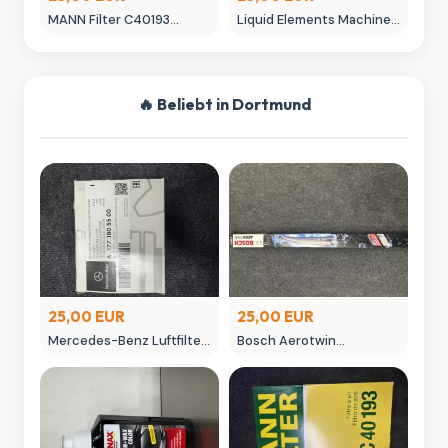
MANN Filter C40193
Liquid Elements Machine
Luftfilter - Neuwertig
Polish 3.1 Politur 1L
Autopflege
🔥 Beliebt in Dortmund
25,00 EUR
25,00 EUR
Mercedes-Benz Luftfilter
Bosch Aerotwin
A 177 180 055 00 Original
Scheibenwischer -
Ersatzteil
neuwertig in OVP