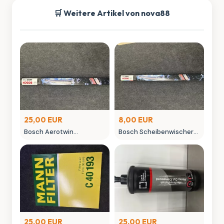
🛒 Weitere Artikel von nova88
25,00 EUR
8,00 EUR
Bosch Aerotwin
Bosch Scheibenwischer
Scheibenwischer -
450mm Aero Win
neuwertig in OVP
gebraucht
25,00 EUR
25,00 EUR