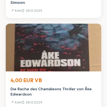
Simsion
📍 Köln
⏰ 26.12.2025
Bücher
4,00 EUR VB
Die Rache des Chamäleons Thriller von Åke
Edwardson
📍 Köln
⏰ 26.12.2025