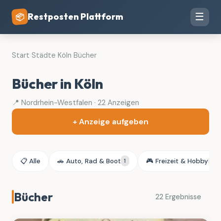
Restposten Plattform
☰
📦
Start
›
Städte
›
Köln
›
Bücher
Bücher in Köln
📍 Nordrhein-Westfalen · 22 Anzeigen
+ Anzeige aufgeben
📋 Alle
🚗 Auto, Rad & Boot
🎮 Freizeit & Hobby
1
3
Bücher
22 Ergebnisse