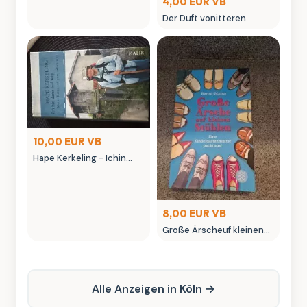
4,00 EUR VB
Der Duft vonitteren
Orangen - Claire Hajaj
Roman
10,00 EUR VB
Hape Kerkeling - Ichin
dann mal weg - Meine
Reiseuf dem Jakobsweg
8,00 EUR VB
Große Ärscheuf kleinen
Stühlen - Kinderbuch von
Benni-Mama
Alle Anzeigen in Köln →