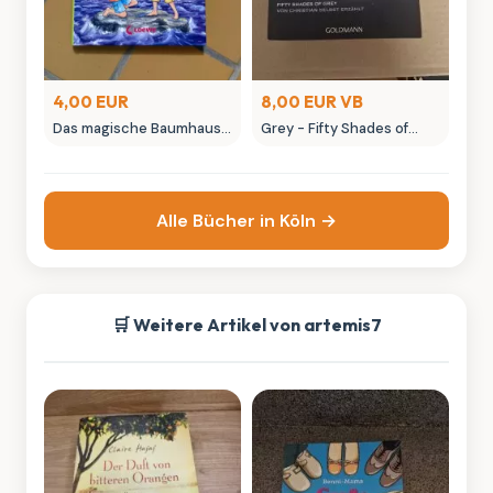
4,00 EUR
8,00 EUR VB
Das magische Baumhaus -
Grey - Fifty Shades of
Das mächtige
Grey von Christian selbst
Zauberschwert
erzählt
Kinderbuch
Alle Bücher in Köln →
🛒 Weitere Artikel von artemis7