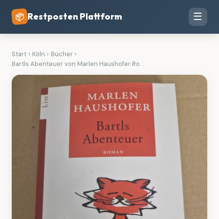
Restposten Plattform
☰
📦
Start
›
Köln
›
Bücher
›
Bartls Abenteuer von Marlen Haushofer Ro...