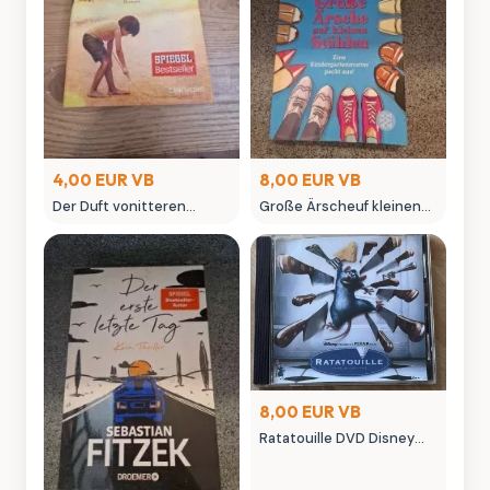
4,00 EUR VB
8,00 EUR VB
Der Duft vonitteren
Große Ärscheuf kleinen
Orangen - Claire Hajaj
Stühlen - Kinderbuch von
Roman
Benni-Mama
8,00 EUR VB
Ratatouille DVD Disney
Pixar Film