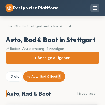
Restposten Plattform
☰
📦
Start
›
Städte
›
Stuttgart
›
Auto, Rad & Boot
Auto, Rad & Boot in Stuttgart
📍 Baden-Württemberg · 1 Anzeigen
+ Anzeige aufgeben
📋 Alle
🚗 Auto, Rad & Boot
1
Auto, Rad & Boot
1 Ergebnisse