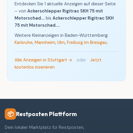
Entdecken Sie 1 aktuelle Anzeigen auf dieser Seite
– von
Ackerschlepper Rigitrac SKH 75 mit
Motorschad...
bis
Ackerschlepper Rigitrac SKH
75 mit Motorschad...
.
Weitere Kleinanzeigen in Baden-Württemberg:
Karlsruhe
,
Mannheim
,
Ulm
,
Freiburg im Breisgau
.
Alle Anzeigen in Stuttgart →
oder
Jetzt
kostenlos inserieren
Restposten Plattform
📦
Dein lokaler Marktplatz für Restposten,