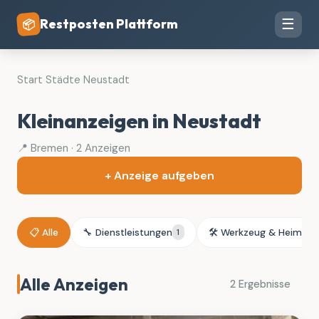
Restposten Plattform
☰
📦
Start
›
Städte
›
Neustadt
Kleinanzeigen in Neustadt
📍 Bremen · 2 Anzeigen
+ Anzeige aufgeben
📋 Alle
🔧 Dienstleistungen
🛠️ Werkzeug & Heimwe
1
Alle Anzeigen
2 Ergebnisse