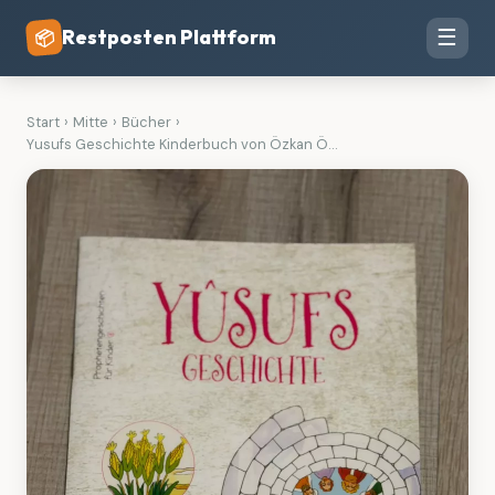
Restposten Plattform
☰
📦
Start
›
Mitte
›
Bücher
›
Yusufs Geschichte Kinderbuch von Özkan Ö...