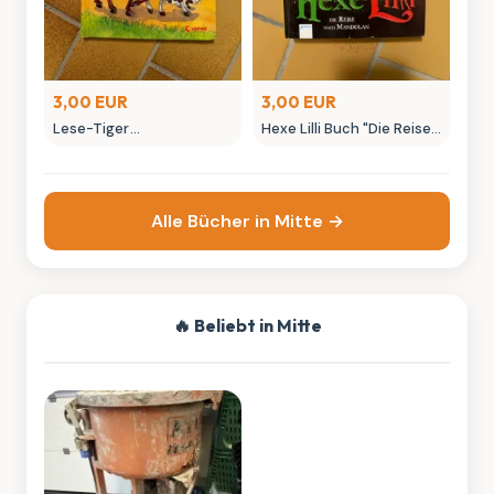
3,00 EUR
3,00 EUR
Lese-Tiger
Hexe Lilli Buch "Die Reise
Ponygeschichten
nach Mandolan" Knister
Kinderbuch von Katja
Arena
Reider
Alle Bücher in Mitte →
🔥 Beliebt in Mitte