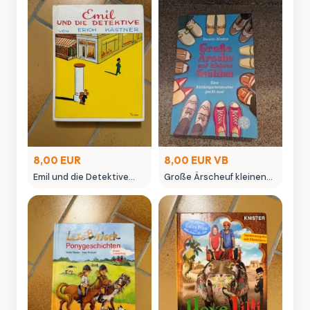
8,00 EUR
8,00 EUR VB
Emil und die Detektive
Große Ärscheuf kleinen
von Erich Kästner -
Stühlen - Kinderbuch von
Kinderbuch
Benni-Mama