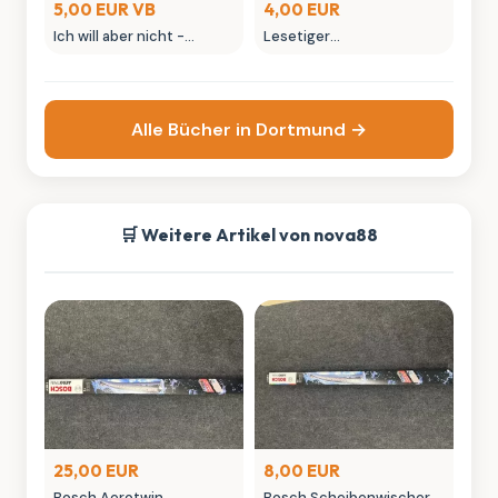
5,00 EUR VB
4,00 EUR
Ich will aber nicht -
Lesetiger
Kinderbuch / gebraucht
Feengeschichten -
Kinderbuch mit Lese-
Rallye
Alle Bücher in Dortmund →
🛒 Weitere Artikel von nova88
25,00 EUR
8,00 EUR
Bosch Aerotwin
Bosch Scheibenwischer