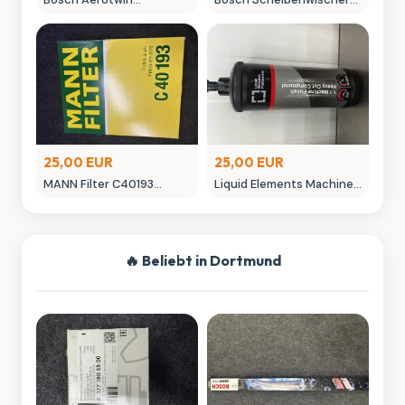
Scheibenwischer -
450mm Aero Win
neuwertig in OVP
gebraucht
25,00 EUR
25,00 EUR
MANN Filter C40193
Liquid Elements Machine
Luftfilter - Neuwertig
Polish 3.1 Politur 1L
Autopflege
🔥 Beliebt in Dortmund