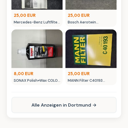
25,00 EUR
25,00 EUR
Mercedes-Benz Luftfilter
Bosch Aerotwin
A 177 180 055 00 Original
Scheibenwischer -
Ersatzteil
neuwertig in OVP
8,00 EUR
25,00 EUR
SONAX Polish+Wax COLOR
MANN Filter C40193
NanoPro Autopflege
Luftfilter - Neuwertig
schwarz
Alle Anzeigen in Dortmund →