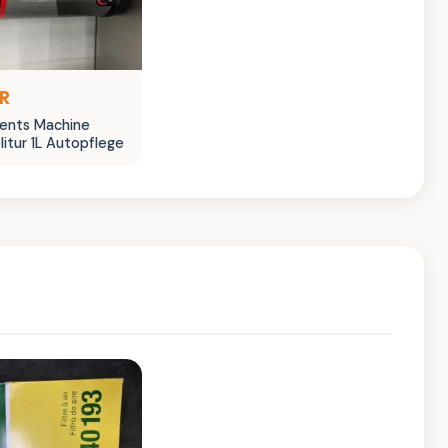
UR
ments Machine
olitur 1L Autopflege