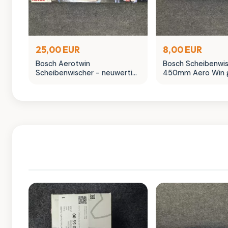
25,00 EUR
8,00 EUR
Bosch Aerotwin
Bosch Scheibenwi
Scheibenwischer - neuwertig
450mm Aero Win 
in OVP