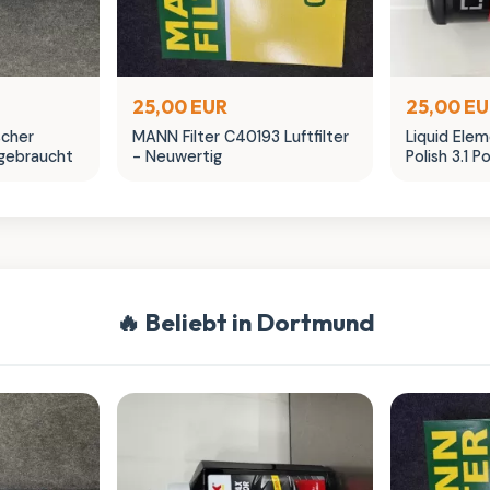
25,00 EUR
25,00 E
scher
MANN Filter C40193 Luftfilter
Liquid Ele
gebraucht
- Neuwertig
Polish 3.1 P
🔥 Beliebt in Dortmund