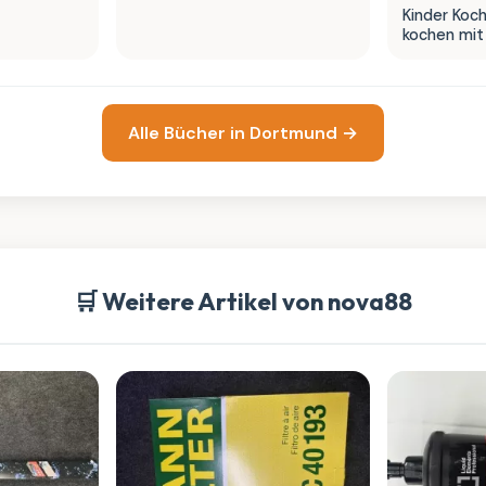
Kinder Koc
kochen mit
Gemüse"
Alle Bücher in Dortmund →
🛒 Weitere Artikel von nova88