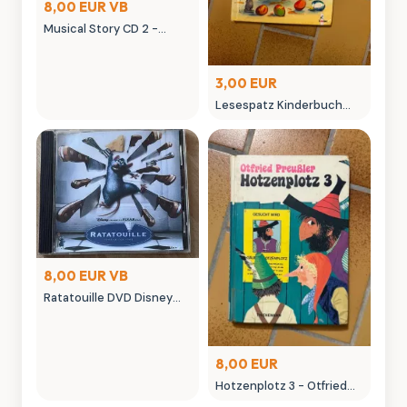
8,00 EUR VB
Musical Story CD 2 -
Highlightsusekannten
Musicals
3,00 EUR
Lesespatz Kinderbuch
"Ein Osterhuhn hat viel zu
tun" Loewe
8,00 EUR VB
Ratatouille DVD Disney
Pixar Film
8,00 EUR
Hotzenplotz 3 - Otfried
Preußler Kinderbuch