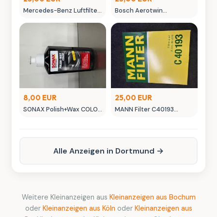
Mercedes-Benz Luftfilter
Bosch Aerotwin
A 177 180 055 00 Original
Scheibenwischer -
Ersatzteil
neuwertig in OVP
8,00 EUR
25,00 EUR
SONAX Polish+Wax COLOR
MANN Filter C40193
NanoPro Autopflege
Luftfilter - Neuwertig
schwarz
Alle Anzeigen in Dortmund →
Weitere Kleinanzeigen aus
Kleinanzeigen aus Bochum
oder
Kleinanzeigen aus Köln
oder
Kleinanzeigen aus