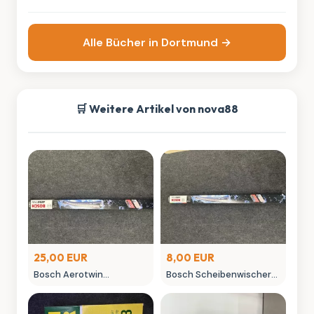
Thienemann
Alle Bücher in Dortmund →
🛒 Weitere Artikel von nova88
25,00 EUR
8,00 EUR
Bosch Aerotwin
Bosch Scheibenwischer
Scheibenwischer -
450mm Aero Win
neuwertig in OVP
gebraucht