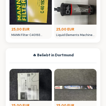
25,00 EUR
25,00 EUR
MANN Filter C40193
Liquid Elements Machine
Luftfilter - Neuwertig
Polish 3.1 Politur 1L
Autopflege
🔥 Beliebt in Dortmund
25,00 EUR
25,00 EUR