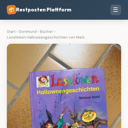
Restposten Plattform
☰
📦
Start
›
Dortmund
›
Bücher
›
Leselöwen Halloweengeschichten von Marli...