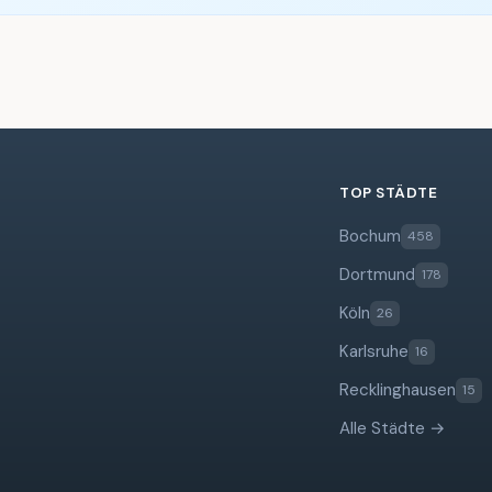
TOP STÄDTE
Bochum
458
Dortmund
178
Köln
26
Karlsruhe
16
Recklinghausen
15
Alle Städte →