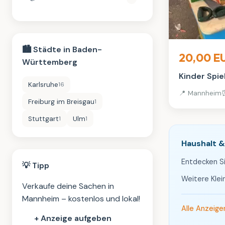
Haushalt & Gar
🏙️ Städte in Baden-
20,00 E
Württemberg
Kinder Spi
Karlsruhe
16
📍 Mannheim
⏰
Freiburg im Breisgau
1
Stuttgart
Ulm
1
1
Haushalt &
Entdecken Si
💡 Tipp
Weitere Kle
Verkaufe deine Sachen in
Mannheim – kostenlos und lokal!
Alle Anzeig
+ Anzeige aufgeben