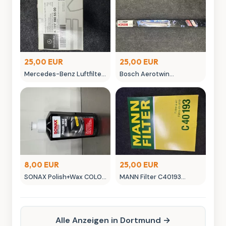
25,00 EUR
25,00 EUR
Mercedes-Benz Luftfilter
Bosch Aerotwin
A 177 180 055 00 Original
Scheibenwischer -
Ersatzteil
neuwertig in OVP
8,00 EUR
25,00 EUR
SONAX Polish+Wax COLOR
MANN Filter C40193
NanoPro Autopflege
Luftfilter - Neuwertig
schwarz
Alle Anzeigen in Dortmund →