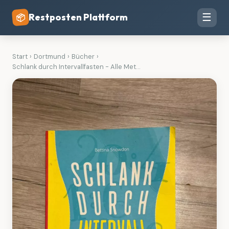
Restposten Plattform
☰
📦
Start
›
Dortmund
›
Bücher
›
Schlank durch Intervallfasten - Alle Met...