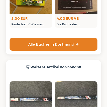
3,00 EUR
4,00 EUR VB
Kinderbuch "Wie man
Die Rache des
Brüder in Frösche
Chamäleons Thriller von
verwandelt" Brezina
Åke Edwardson
Alle Bücher in Dortmund →
🛒 Weitere Artikel von nova88