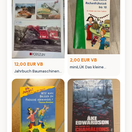
2,00 EUR VB
12,00 EUR VB
miniLÜK Das kleine
Jahrbuch Baumaschinen
Rechenfrühstückis 10
2004 - Podszun Verlag
Lernheft