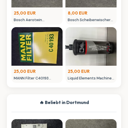
25,00 EUR
8,00 EUR
Bosch Aerotwin
Bosch Scheibenwischer
Scheibenwischer -
450mm Aero Win
neuwertig in OVP
gebraucht
25,00 EUR
25,00 EUR
MANN Filter C40193
Liquid Elements Machine
Luftfilter - Neuwertig
Polish 3.1 Politur 1L
Autopflege
🔥 Beliebt in Dortmund