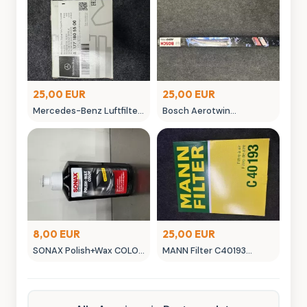
25,00 EUR
25,00 EUR
Mercedes-Benz Luftfilter
Bosch Aerotwin
A 177 180 055 00 Original
Scheibenwischer -
Ersatzteil
neuwertig in OVP
8,00 EUR
25,00 EUR
SONAX Polish+Wax COLOR
MANN Filter C40193
NanoPro Autopflege
Luftfilter - Neuwertig
schwarz