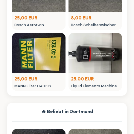
25,00 EUR
8,00 EUR
Bosch Aerotwin
Bosch Scheibenwischer
Scheibenwischer -
450mm Aero Win
neuwertig in OVP
gebraucht
25,00 EUR
25,00 EUR
MANN Filter C40193
Liquid Elements Machine
Luftfilter - Neuwertig
Polish 3.1 Politur 1L
Autopflege
🔥 Beliebt in Dortmund