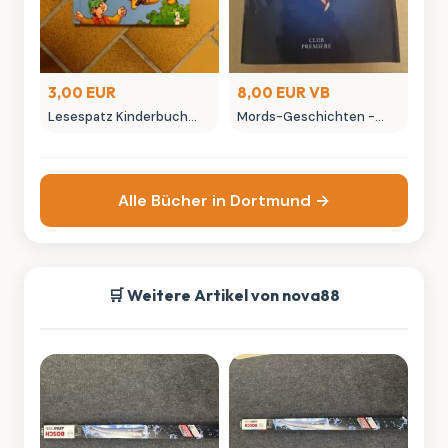
3,00 EUR
8,00 EUR VB
Lesespatz Kinderbuch
Mords-Geschichten -
"Tiger und Tom sind
Neue
echte Helden"
Krimigeschichtenusller
Welt
Alle Bücher in Dortmund →
🛒 Weitere Artikel von nova88