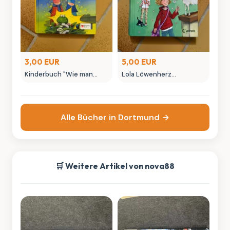
3,00 EUR
5,00 EUR
Kinderbuch "Wie man
Lola Löwenherz
Brüder in Frösche
Kinderbuch von Isabel
verwandelt" Brezina
Abedi - Loewe Verlag
Alle Bücher in Dortmund →
🛒 Weitere Artikel von nova88