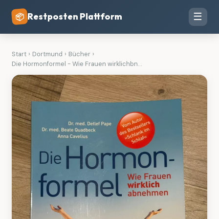
Restposten Plattform
☰
📦
Start
›
Dortmund
›
Bücher
›
Die Hormonformel - Wie Frauen wirklichbn...