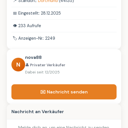
📍
Standort:
Dortmund
(44135)
📅
Eingestellt: 28.12.2025
👁️
233 Aufrufe
🏷️
Anzeigen-Nr.: 2249
nova88
N
👤 Privater Verkäufer
Dabei seit 12/2025
✉️ Nachricht senden
Nachricht an Verkäufer
Melde dich an, um eine Nachricht zu senden.