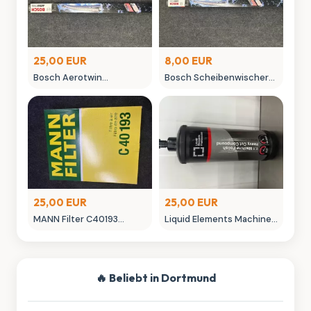
25,00 EUR
8,00 EUR
Bosch Aerotwin
Bosch Scheibenwischer
Scheibenwischer -
450mm Aero Win
neuwertig in OVP
gebraucht
25,00 EUR
25,00 EUR
MANN Filter C40193
Liquid Elements Machine
Luftfilter - Neuwertig
Polish 3.1 Politur 1L
Autopflege
🔥 Beliebt in Dortmund