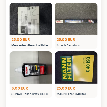
25,00 EUR
25,00 EUR
Mercedes-Benz Luftfilter
Bosch Aerotwin
A 177 180 055 00 Original
Scheibenwischer -
Ersatzteil
neuwertig in OVP
8,00 EUR
25,00 EUR
SONAX Polish+Wax COLOR
MANN Filter C40193
NanoPro Autopflege
Luftfilter - Neuwertig
schwarz