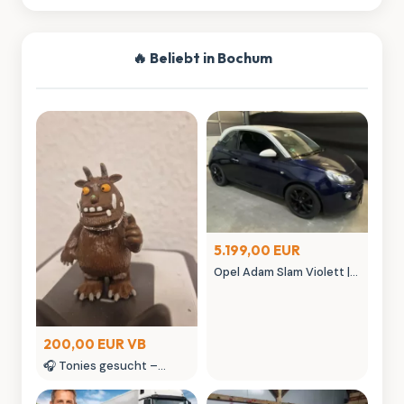
🔥 Beliebt in Bochum
5.199,00 EUR
Opel Adam Slam Violett |
Austauschmotor (78tkm)
| Sternenhimmel | MK
Autowelt
200,00 EUR VB
🎧 Tonies gesucht –
kaufe Tonie Figuren &
seltene Tonies