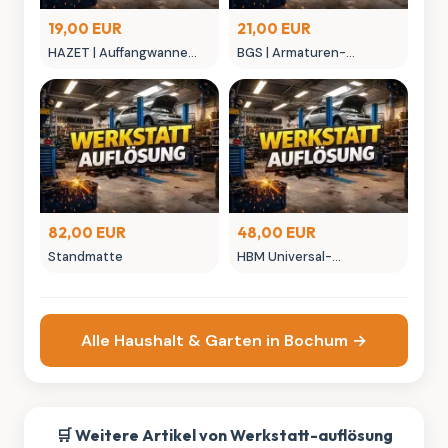
19,00 EUR
21,00 EUR
HAZET | Auffangwanne
BGS | Armaturen-
Mehrzweckwanne 50 l
Schutztafelsatz,
Scheibendemontage
82,00 EUR
48,00 EUR
Standmatte
HBM Universal-
Werkzeugwagen mit 6
Ablageboxen
Alle Haushalt & Garten in Bochum →
🛒 Weitere Artikel von Werkstatt-auflösung