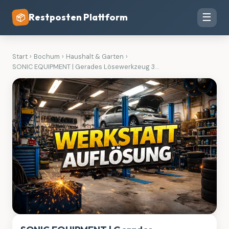
Restposten Plattform
☰
📦
Start
›
Bochum
›
Haushalt & Garten
›
SONIC EQUIPMENT | Gerades Lösewerkzeug 3...