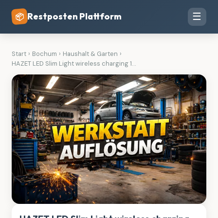
Restposten Plattform
☰
📦
Start
›
Bochum
›
Haushalt & Garten
›
HAZET LED Slim Light wireless charging 1...