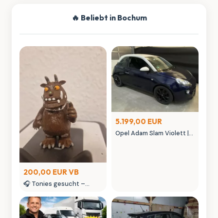
🔥 Beliebt in Bochum
5.199,00 EUR
Opel Adam Slam Violett |
Austauschmotor (78tkm)
| Sternenhimmel | MK
Autowelt
200,00 EUR VB
🎧 Tonies gesucht –
kaufe Tonie Figuren &
seltene Tonies
Sammlerstücke