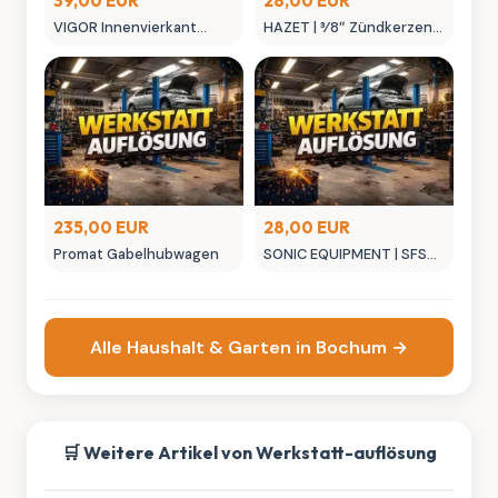
39,00 EUR
28,00 EUR
VIGOR Innenvierkant
HAZET | 3⁄8″ Zündkerzen
Antrieb 12,5 = 1/2 Zoll
Schlüssel ∙ Außen
Spiralnutenausdreher-
Doppelsechskant ∙ 14 mm
Einsatz
235,00 EUR
28,00 EUR
Promat Gabelhubwagen
SONIC EQUIPMENT | SFS
ABZIEHERSATZ, 27-TLG.
Alle Haushalt & Garten in Bochum →
🛒 Weitere Artikel von Werkstatt-auflösung