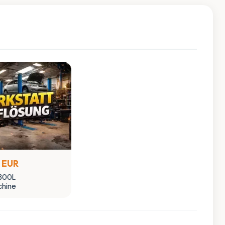
 EUR
300L
hine