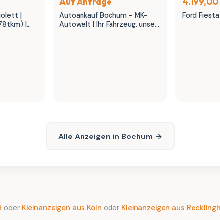
Auf Anfrage
4.199,00
olett |
Autoankauf Bochum - MK-
Ford Fiesta
78tkm) |
Autowelt | Ihr Fahrzeug, unser
K Autowelt
fairer Preis
Alle Anzeigen in Bochum →
d
oder
Kleinanzeigen aus Köln
oder
Kleinanzeigen aus Reckling