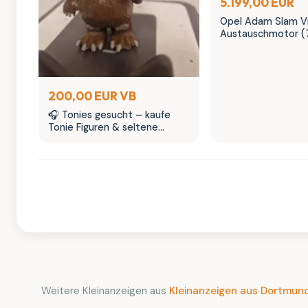
5.199,00 EUR
Opel Adam Slam Vi
Austauschmotor (
Sternenhimmel | M
200,00 EUR VB
🎧 Tonies gesucht – kaufe
Tonie Figuren & seltene
Tonies Sammlerstücke
Weitere Kleinanzeigen aus
Kleinanzeigen aus Dortmun