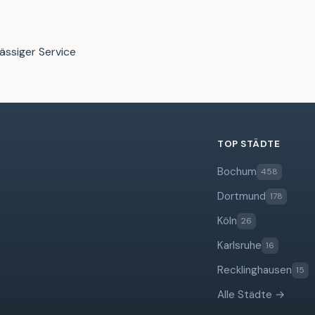
ässiger Service
TOP STÄDTE
Bochum
458
Dortmund
178
Köln
26
Karlsruhe
16
Recklinghausen
15
Alle Städte →