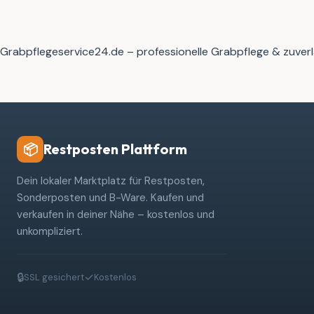
Grabpflegeservice24.de – professionelle Grabpflege & zuverl
Restposten Plattform
📦
Dein lokaler Marktplatz für Restposten,
Sonderposten und B-Ware. Kaufen und
verkaufen in deiner Nähe – kostenlos und
unkompliziert.
🔒
✓
SSL gesichert
Kostenlos