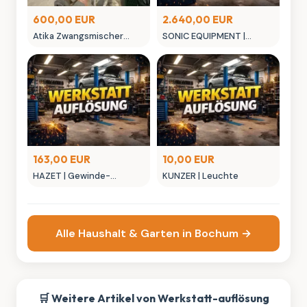
600,00 EUR
2.640,00 EUR
Atika Zwangsmischer
SONIC EQUIPMENT |
Gebraucht zu verkaufen
WERKSTATTWAGEN
S12XD NEXT
163,00 EUR
10,00 EUR
HAZET | Gewinde-
KUNZER | Leuchte
Reparatur Satz für
Injektor-
Befestigungsschraube
Alle Haushalt & Garten in Bochum →
🛒 Weitere Artikel von Werkstatt-auflösung