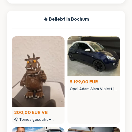
🔥 Beliebt in Bochum
5.199,00 EUR
Opel Adam Slam Violett |
Austauschmotor (78tkm)
| Sternenhimmel | MK
Autowelt
200,00 EUR VB
🎧 Tonies gesucht –
kaufe Tonie Figuren &
seltene Tonies