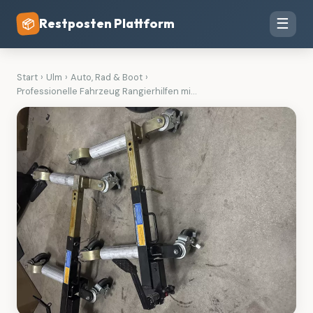
Restposten Plattform
☰
📦
Start
›
Ulm
›
Auto, Rad & Boot
›
Professionelle Fahrzeug Rangierhilfen mi...