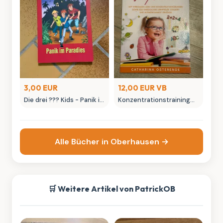
3,00 EUR
12,00 EUR VB
Die drei ??? Kids - Panik im
Konzentrationstraining
Paradies Kinderbuch dtv
für Kinder - Lernbuch von
junior
Catharina Ostererende
Alle Bücher in Oberhausen →
🛒 Weitere Artikel von PatrickOB