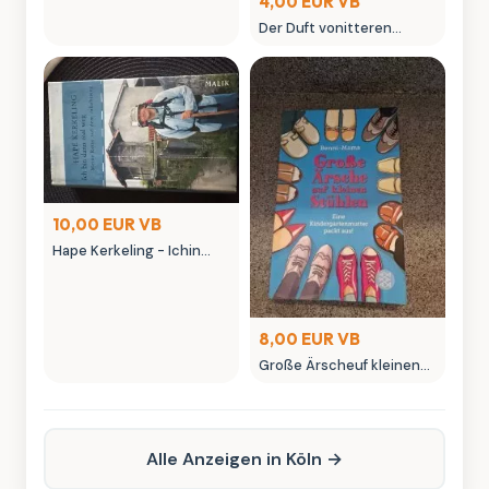
4,00 EUR VB
Der Duft vonitteren
Orangen - Claire Hajaj
Roman
10,00 EUR VB
Hape Kerkeling - Ichin
dann mal weg - Meine
Reiseuf dem Jakobsweg
8,00 EUR VB
Große Ärscheuf kleinen
Stühlen - Kinderbuch von
Benni-Mama
Alle Anzeigen in Köln →