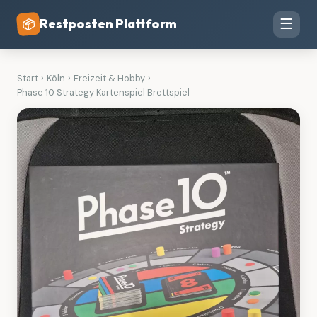
Restposten Plattform
☰
📦
Start
›
Köln
›
Freizeit & Hobby
›
Phase 10 Strategy Kartenspiel Brettspiel