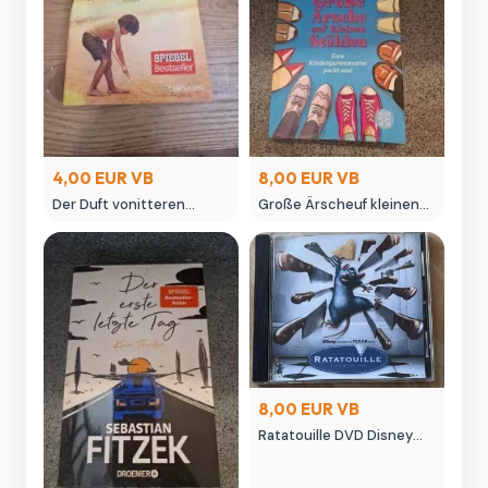
4,00 EUR VB
8,00 EUR VB
Der Duft vonitteren
Große Ärscheuf kleinen
Orangen - Claire Hajaj
Stühlen - Kinderbuch von
Roman
Benni-Mama
8,00 EUR VB
Ratatouille DVD Disney
Pixar Film