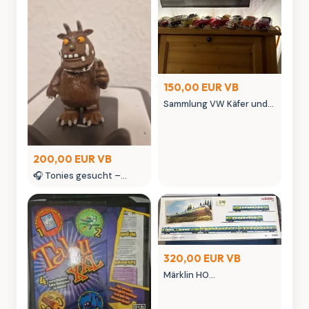
150,00 EUR VB
Sammlung VW Käfer und
Bus Modellautos
verschiedene Farben
200,00 EUR VB
🎧 Tonies gesucht –
kaufe Tonie Figuren &
seltene Tonies
Sammlerstücke
320,00 EUR VB
Märklin HO
Personenwagen-Set
Touristikzug Epoche V