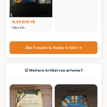
15,00 EUR VB
Tabu XXL
Gesellschaftsspiel von
Parker
Alle Freizeit & Hobby in Köln →
🛒 Weitere Artikel von artemis7