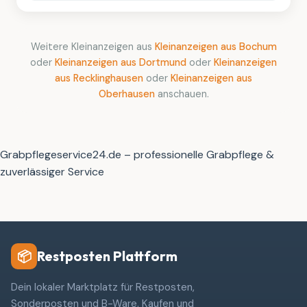
Weitere Kleinanzeigen aus
Kleinanzeigen aus Bochum
oder
Kleinanzeigen aus Dortmund
oder
Kleinanzeigen
aus Recklinghausen
oder
Kleinanzeigen aus
Oberhausen
anschauen.
Grabpflegeservice24.de – professionelle Grabpflege &
zuverlässiger Service
Restposten Plattform
📦
Dein lokaler Marktplatz für Restposten,
Sonderposten und B-Ware. Kaufen und