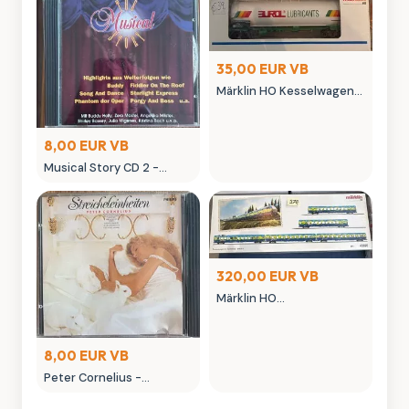
35,00 EUR VB
Märklin HO Kesselwagen
Eurol Lubricants in OVP
8,00 EUR VB
Musical Story CD 2 -
Highlightsusekannten
Musicals
320,00 EUR VB
Märklin HO
Personenwagen-Set
Touristikzug Epoche V
8,00 EUR VB
Peter Cornelius -
Streicheleinheiten CD