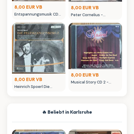
8,00 EUR VB
8,00 EUR VB
Entspannungsmusik CD
Peter Cornelius -
Der Weg des Wassers
Streicheleinheiten CD
8,00 EUR VB
8,00 EUR VB
Musical Story CD 2 -
Heinrich Spoerl Die
Highlightsusekannten
Feuerzangenbowle
Musicals
Hörspiel CD
🔥 Beliebt in Karlsruhe