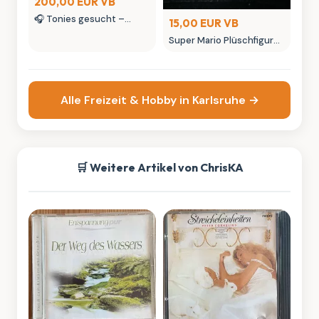
200,00 EUR VB
🎧 Tonies gesucht –
15,00 EUR VB
kaufe Tonie Figuren &
Super Mario Plüschfigur
seltene Tonies
mit Etikett
Sammlerstücke
Alle Freizeit & Hobby in Karlsruhe →
🛒 Weitere Artikel von ChrisKA