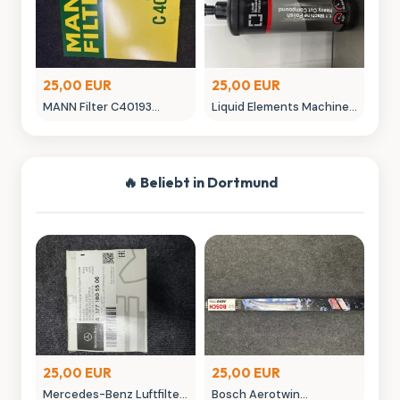
25,00 EUR
25,00 EUR
MANN Filter C40193
Liquid Elements Machine
Luftfilter - Neuwertig
Polish 3.1 Politur 1L
Autopflege
🔥 Beliebt in Dortmund
25,00 EUR
25,00 EUR
Mercedes-Benz Luftfilter
Bosch Aerotwin