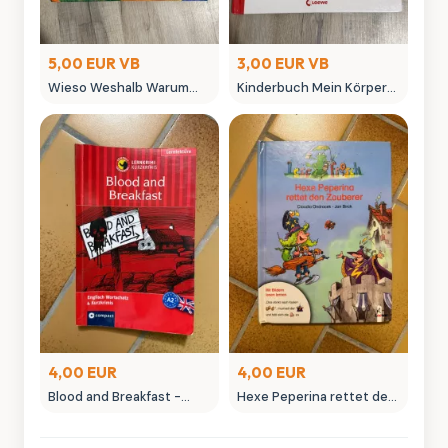
5,00 EUR VB
3,00 EUR VB
Wieso Weshalb Warum
Kinderbuch Mein Körper
Buch Wir entdecken die
gehört mir -
Ritterburg
Aufklärungsbuch Pro
Familia gebraucht
4,00 EUR
4,00 EUR
Blood and Breakfast -
Hexe Peperina rettet den
Englisch Lernkrimi A2
Zauberer - Kinderbuch
Niveau
Lesefrosch