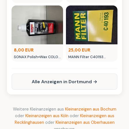
A 177 180 055 00 Original
Scheibenwischer -
Ersatzteil
neuwertig in OVP
8,00 EUR
25,00 EUR
SONAX Polish+Wax COLOR
MANN Filter C40193
NanoPro Autopflege
Luftfilter - Neuwertig
schwarz
Alle Anzeigen in Dortmund →
Weitere Kleinanzeigen aus
Kleinanzeigen aus Bochum
oder
Kleinanzeigen aus Köln
oder
Kleinanzeigen aus
Recklinghausen
oder
Kleinanzeigen aus Oberhausen
anschauen.