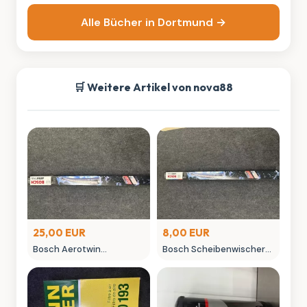
Alle Bücher in Dortmund →
🛒 Weitere Artikel von nova88
25,00 EUR
8,00 EUR
Bosch Aerotwin
Bosch Scheibenwischer
Scheibenwischer -
450mm Aero Win
neuwertig in OVP
gebraucht