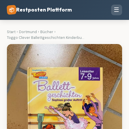
Restposten Plattform
☰
📦
Start
›
Dortmund
›
Bücher
›
Toggo Clever Ballettgeschichten Kinderbu...