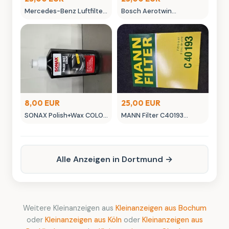
Mercedes-Benz Luftfilter
Bosch Aerotwin
A 177 180 055 00 Original
Scheibenwischer -
Ersatzteil
neuwertig in OVP
8,00 EUR
25,00 EUR
SONAX Polish+Wax COLOR
MANN Filter C40193
NanoPro Autopflege
Luftfilter - Neuwertig
schwarz
Alle Anzeigen in Dortmund →
Weitere Kleinanzeigen aus
Kleinanzeigen aus Bochum
oder
Kleinanzeigen aus Köln
oder
Kleinanzeigen aus