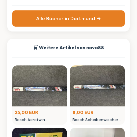
Frauen
Kinderbuch mit Lese-
Rallye
Alle Bücher in Dortmund →
🛒 Weitere Artikel von nova88
25,00 EUR
8,00 EUR
Bosch Aerotwin
Bosch Scheibenwischer
Scheibenwischer -
450mm Aero Win
neuwertig in OVP
gebraucht