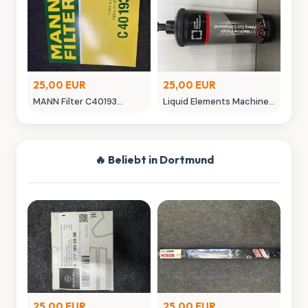
25,00 EUR
25,00 EUR
MANN Filter C40193
Liquid Elements Machine
Luftfilter - Neuwertig
Polish 3.1 Politur 1L
Autopflege
🔥 Beliebt in Dortmund
25,00 EUR
25,00 EUR