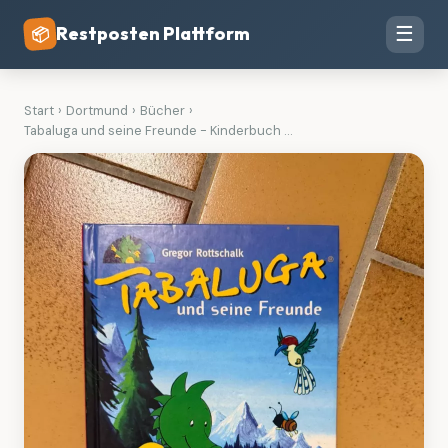
Restposten Plattform
☰
📦
Start
›
Dortmund
›
Bücher
›
Tabaluga und seine Freunde - Kinderbuch ...