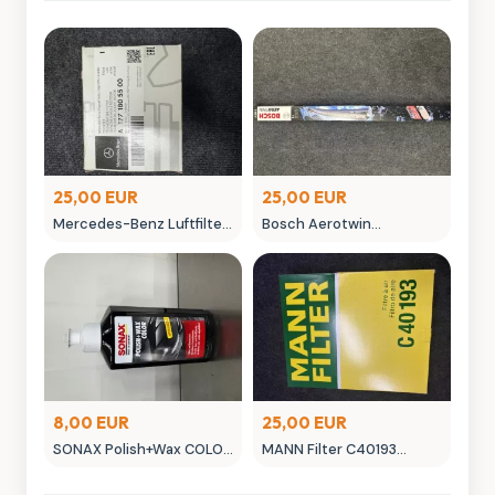
25,00 EUR
25,00 EUR
Mercedes-Benz Luftfilter
Bosch Aerotwin
A 177 180 055 00 Original
Scheibenwischer -
Ersatzteil
neuwertig in OVP
8,00 EUR
25,00 EUR
SONAX Polish+Wax COLOR
MANN Filter C40193
NanoPro Autopflege
Luftfilter - Neuwertig
schwarz