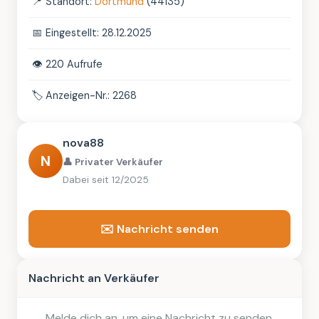
📍
Standort:
Dortmund
(44135)
📅
Eingestellt: 28.12.2025
👁️
220 Aufrufe
🏷️
Anzeigen-Nr.: 2268
nova88
N
👤 Privater Verkäufer
Dabei seit 12/2025
✉️ Nachricht senden
Nachricht an Verkäufer
Melde dich an, um eine Nachricht zu senden.