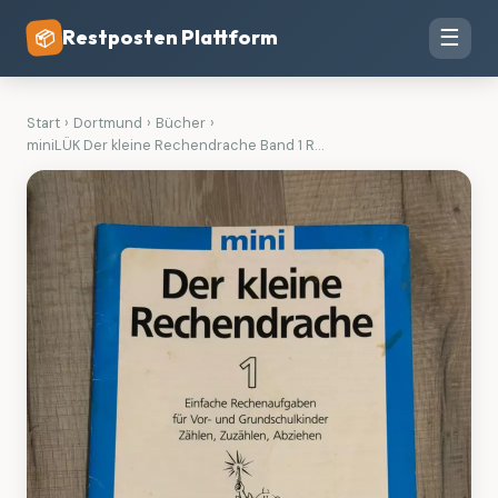
Restposten Plattform
☰
📦
Start
›
Dortmund
›
Bücher
›
miniLÜK Der kleine Rechendrache Band 1 R...