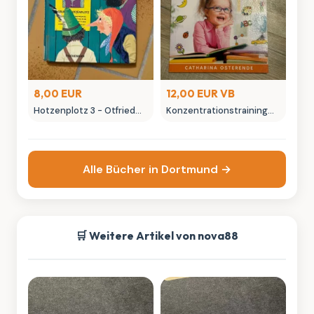
8,00 EUR
12,00 EUR VB
Hotzenplotz 3 - Otfried
Konzentrationstraining
Preußler Kinderbuch
für Kinder - Lernbuch von
Thienemann
Catharina Ostererende
Alle Bücher in Dortmund →
🛒 Weitere Artikel von nova88