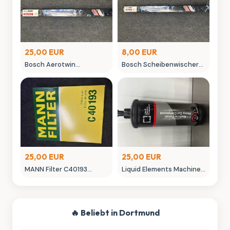
25,00 EUR
8,00 EUR
Bosch Aerotwin
Bosch Scheibenwischer
Scheibenwischer -
450mm Aero Win
neuwertig in OVP
gebraucht
25,00 EUR
25,00 EUR
MANN Filter C40193
Liquid Elements Machine
Luftfilter - Neuwertig
Polish 3.1 Politur 1L
Autopflege
🔥 Beliebt in Dortmund