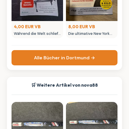
4,00 EUR VB
8,00 EUR VB
Während die Welt schlief
Die ultimative New York
- Susan Abulhawa Roman
Diät von David Kirsch
Alle Bücher in Dortmund →
🛒 Weitere Artikel von nova88