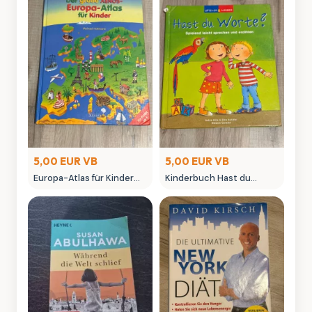
5,00 EUR VB
5,00 EUR VB
Europa-Atlas für Kinder
Kinderbuch Hast du
von Michael Holtmann
Worte - Spielend leicht
gebraucht
sprechen und erzählen