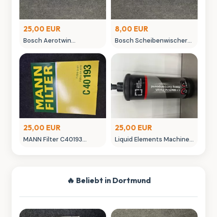
25,00 EUR
8,00 EUR
Bosch Aerotwin
Bosch Scheibenwischer
Scheibenwischer -
450mm Aero Win
neuwertig in OVP
gebraucht
25,00 EUR
25,00 EUR
MANN Filter C40193
Liquid Elements Machine
Luftfilter - Neuwertig
Polish 3.1 Politur 1L
Autopflege
🔥 Beliebt in Dortmund