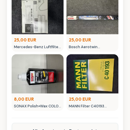
25,00 EUR
25,00 EUR
Mercedes-Benz Luftfilter
Bosch Aerotwin
A 177 180 055 00 Original
Scheibenwischer -
Ersatzteil
neuwertig in OVP
8,00 EUR
25,00 EUR
SONAX Polish+Wax COLOR
MANN Filter C40193
NanoPro Autopflege
Luftfilter - Neuwertig
schwarz