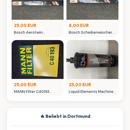
25,00 EUR
8,00 EUR
Bosch Aerotwin
Bosch Scheibenwischer
Scheibenwischer -
450mm Aero Win
neuwertig in OVP
gebraucht
25,00 EUR
25,00 EUR
MANN Filter C40193
Liquid Elements Machine
Luftfilter - Neuwertig
Polish 3.1 Politur 1L
Autopflege
🔥 Beliebt in Dortmund