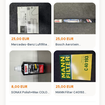
25,00 EUR
25,00 EUR
Mercedes-Benz Luftfilter
Bosch Aerotwin
A 177 180 055 00 Original
Scheibenwischer -
Ersatzteil
neuwertig in OVP
8,00 EUR
25,00 EUR
SONAX Polish+Wax COLOR
MANN Filter C40193
NanoPro Autopflege
Luftfilter - Neuwertig
schwarz