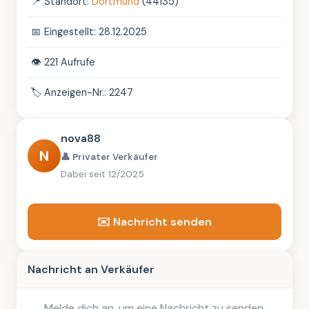
📍
Standort:
Dortmund
(44135)
📅
Eingestellt: 28.12.2025
👁️
221 Aufrufe
🏷️
Anzeigen-Nr.: 2247
nova88
N
👤 Privater Verkäufer
Dabei seit 12/2025
✉️ Nachricht senden
Nachricht an Verkäufer
Melde dich an, um eine Nachricht zu senden.