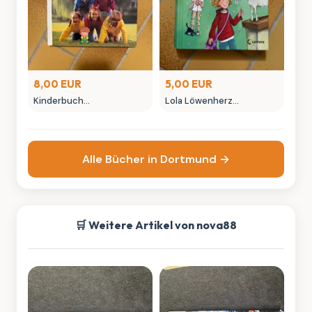
8,00 EUR
5,00 EUR
Kinderbuch
Lola Löwenherz
"Rücksichtsvolles
Kinderbuch von Isabel
Verhalten" -
Abedi - Loewe Verlag
Pädagogisches Buch
Alle Bücher in Dortmund →
🛒 Weitere Artikel von nova88