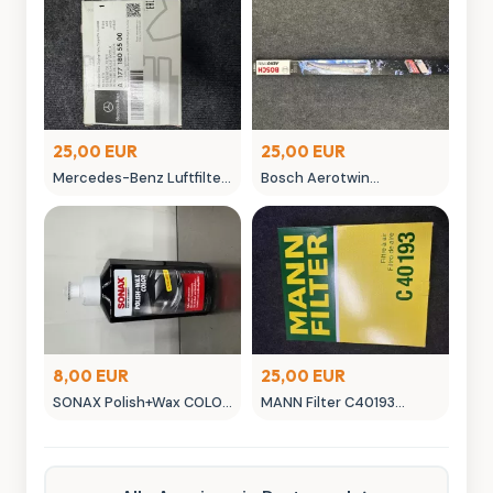
25,00 EUR
25,00 EUR
Mercedes-Benz Luftfilter
Bosch Aerotwin
A 177 180 055 00 Original
Scheibenwischer -
Ersatzteil
neuwertig in OVP
8,00 EUR
25,00 EUR
SONAX Polish+Wax COLOR
MANN Filter C40193
NanoPro Autopflege
Luftfilter - Neuwertig
schwarz