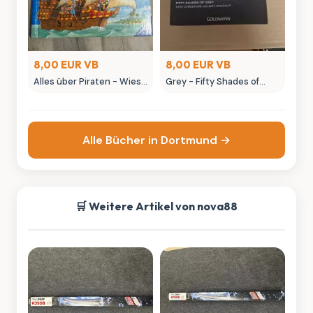
8,00 EUR VB
8,00 EUR VB
Alles über Piraten - Wieso
Grey - Fifty Shades of
Weshalb Warum
Grey von Christian selbst
Kinderbuch
erzählt
Alle Bücher in Dortmund →
🛒 Weitere Artikel von nova88