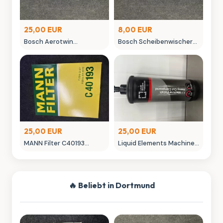
25,00 EUR
8,00 EUR
Bosch Aerotwin
Bosch Scheibenwischer
Scheibenwischer -
450mm Aero Win
neuwertig in OVP
gebraucht
25,00 EUR
25,00 EUR
MANN Filter C40193
Liquid Elements Machine
Luftfilter - Neuwertig
Polish 3.1 Politur 1L
Autopflege
🔥 Beliebt in Dortmund