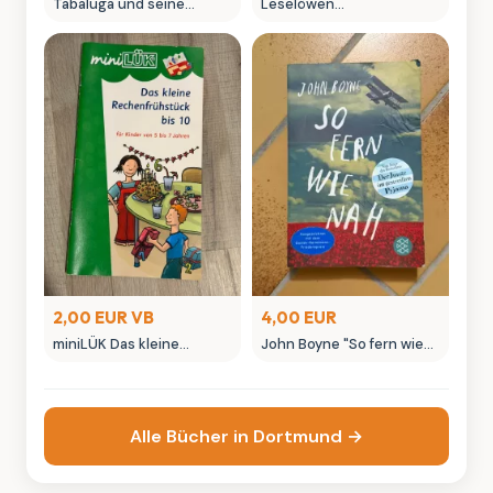
Tabaluga und seine
Leselöwen
Freunde - Kinderbuch von
Fußballgeschichten von
Gregor Rottschalk
Manfred Mai - Kinderbuch
2,00 EUR VB
4,00 EUR
miniLÜK Das kleine
John Boyne "So fern wie
Rechenfrühstückis 10
nah" - Roman
Lernheft
Taschenbuch
Alle Bücher in Dortmund →