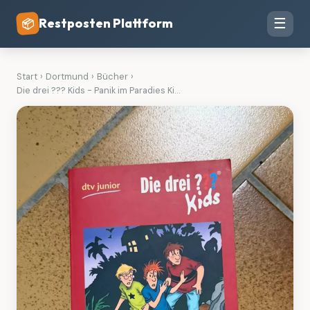
Restposten Plattform
☰
📦
Start
›
Dortmund
›
Bücher
›
Die drei ??? Kids - Panik im Paradies Ki...