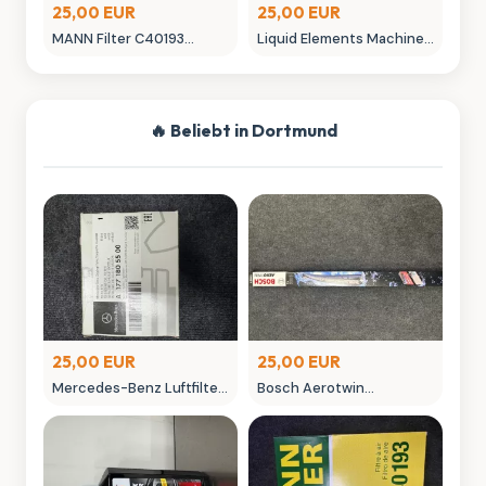
25,00 EUR
25,00 EUR
MANN Filter C40193
Liquid Elements Machine
Luftfilter - Neuwertig
Polish 3.1 Politur 1L
Autopflege
🔥 Beliebt in Dortmund
25,00 EUR
25,00 EUR
Mercedes-Benz Luftfilter
Bosch Aerotwin
A 177 180 055 00 Original
Scheibenwischer -
Ersatzteil
neuwertig in OVP