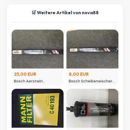
🛒 Weitere Artikel von nova88
25,00 EUR
8,00 EUR
Bosch Aerotwin
Bosch Scheibenwischer
Scheibenwischer -
450mm Aero Win
neuwertig in OVP
gebraucht