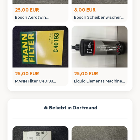
25,00 EUR
8,00 EUR
Bosch Aerotwin
Bosch Scheibenwischer
Scheibenwischer -
450mm Aero Win
neuwertig in OVP
gebraucht
25,00 EUR
25,00 EUR
MANN Filter C40193
Liquid Elements Machine
Luftfilter - Neuwertig
Polish 3.1 Politur 1L
Autopflege
🔥 Beliebt in Dortmund