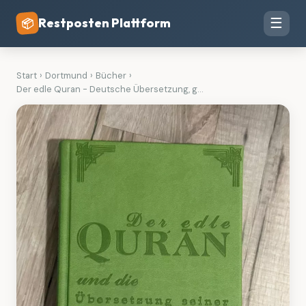
Restposten Plattform
☰
📦
Start
›
Dortmund
›
Bücher
›
Der edle Quran - Deutsche Übersetzung, g...