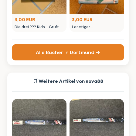
3,00 EUR
3,00 EUR
Die drei ??? Kids - Gruft
Lesetiger
der Piraten Kinderbuch
Eisbärengeschichten -
Kosmos
Kinderbuch von Loewe
Verlag
Alle Bücher in Dortmund →
🛒 Weitere Artikel von nova88