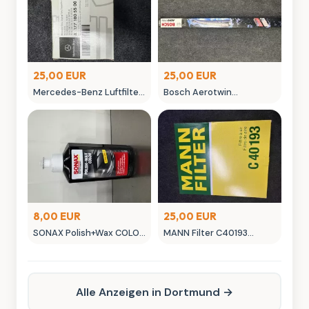
25,00 EUR
25,00 EUR
Mercedes-Benz Luftfilter
Bosch Aerotwin
A 177 180 055 00 Original
Scheibenwischer -
Ersatzteil
neuwertig in OVP
8,00 EUR
25,00 EUR
SONAX Polish+Wax COLOR
MANN Filter C40193
NanoPro Autopflege
Luftfilter - Neuwertig
schwarz
Alle Anzeigen in Dortmund →