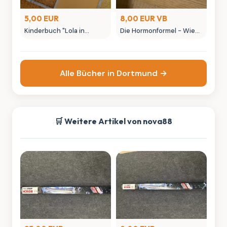
5,00 EUR
8,00 EUR VB
Kinderbuch "Lola in
Die Hormonformel - Wie
geheimer Mission" von
Frauen wirklichbnehmen
Isabel Abedi
Buch
Alle Bücher in Dortmund →
🛒 Weitere Artikel von nova88