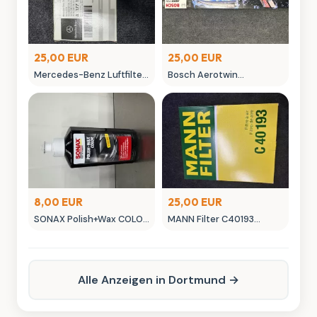
25,00 EUR
25,00 EUR
Mercedes-Benz Luftfilter
Bosch Aerotwin
A 177 180 055 00 Original
Scheibenwischer -
Ersatzteil
neuwertig in OVP
8,00 EUR
25,00 EUR
SONAX Polish+Wax COLOR
MANN Filter C40193
NanoPro Autopflege
Luftfilter - Neuwertig
schwarz
Alle Anzeigen in Dortmund →