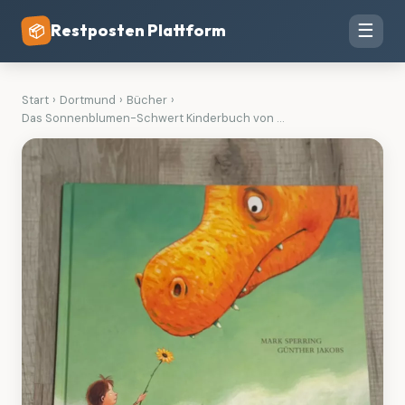
Restposten Plattform
☰
📦
Start
›
Dortmund
›
Bücher
›
Das Sonnenblumen-Schwert Kinderbuch von ...