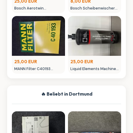
25,00 EUR
8,00 EUR
Bosch Aerotwin
Bosch Scheibenwischer
Scheibenwischer -
450mm Aero Win
neuwertig in OVP
gebraucht
25,00 EUR
25,00 EUR
MANN Filter C40193
Liquid Elements Machine
Luftfilter - Neuwertig
Polish 3.1 Politur 1L
Autopflege
🔥 Beliebt in Dortmund