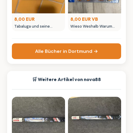
8,00 EUR
8,00 EUR VB
Tabaluga und seine
Wieso Weshalb Warum
Freunde - Kinderbuch von
Buch Technikei uns zu
Gregor Rottschalk
Hause
Alle Bücher in Dortmund →
🛒 Weitere Artikel von nova88