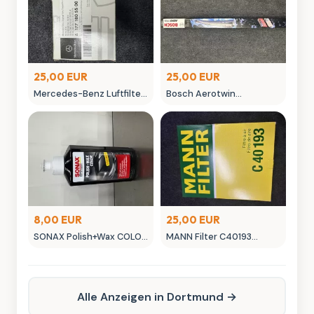
25,00 EUR
25,00 EUR
Mercedes-Benz Luftfilter
Bosch Aerotwin
A 177 180 055 00 Original
Scheibenwischer -
Ersatzteil
neuwertig in OVP
8,00 EUR
25,00 EUR
SONAX Polish+Wax COLOR
MANN Filter C40193
NanoPro Autopflege
Luftfilter - Neuwertig
schwarz
Alle Anzeigen in Dortmund →