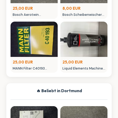
25,00 EUR
8,00 EUR
Bosch Aerotwin
Bosch Scheibenwischer
Scheibenwischer -
450mm Aero Win
neuwertig in OVP
gebraucht
25,00 EUR
25,00 EUR
MANN Filter C40193
Liquid Elements Machine
Luftfilter - Neuwertig
Polish 3.1 Politur 1L
Autopflege
🔥 Beliebt in Dortmund