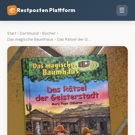
Restposten Plattform
☰
📦
Start
›
Dortmund
›
Bücher
›
Das magische Baumhaus - Das Rätsel der G...