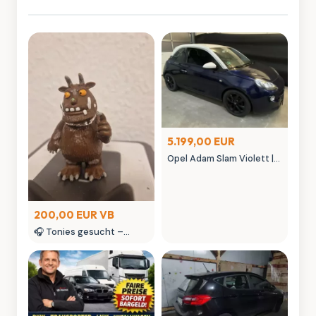
5.199,00 EUR
Opel Adam Slam Violett |
Austauschmotor (78tkm)
| Sternenhimmel | MK
Autowelt
200,00 EUR VB
🎧 Tonies gesucht –
kaufe Tonie Figuren &
seltene Tonies
Sammlerstücke