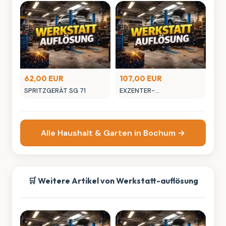
(Bremsflüssigkeitsbefüllung)
62,00 EUR
107,00 EUR
SPRITZGERÄT SG 71
EXZENTER-
POLIERMASCHINE LHR15ES
BIGFOOT
Alle Haushalt & Garten in Bochum →
🛒 Weitere Artikel von Werkstatt-auflösung