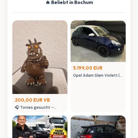
🔥 Beliebt in Bochum
5.199,00 EUR
Opel Adam Slam Violett |
Austauschmotor (78tkm)
| Sternenhimmel | MK
Autowelt
200,00 EUR VB
🎧 Tonies gesucht –
kaufe Tonie Figuren &
seltene Tonies
Sammlerstücke