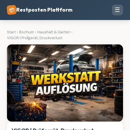
Restposten Plattform
☰
📦
Start
›
Bochum
›
Haushalt & Garten
›
VIGOR | Prüfgerät, Druckverlust