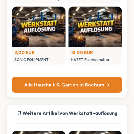
Klimaanlage (R 134a)
1979N-71
2,00 EUR
13,00 EUR
SONIC EQUIPMENT |
HAZET Flachschaber
SCHRAUBENDREHER,
824-1 Flachprofil 0.5 x 23
5.5MM
Alle Haushalt & Garten in Bochum →
🛒 Weitere Artikel von Werkstatt-auflösung