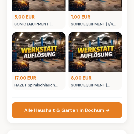
5,00 EUR
1,00 EUR
SONIC EQUIPMENT |
SONIC EQUIPMENT | 1/4
Meißel 190mm
TX- BITEINSATZ T27
17,00 EUR
8,00 EUR
HAZET Spiralschlauch
SONIC EQUIPMENT |
9040S-10
Professioneller
Sitzschoner
Alle Haushalt & Garten in Bochum →