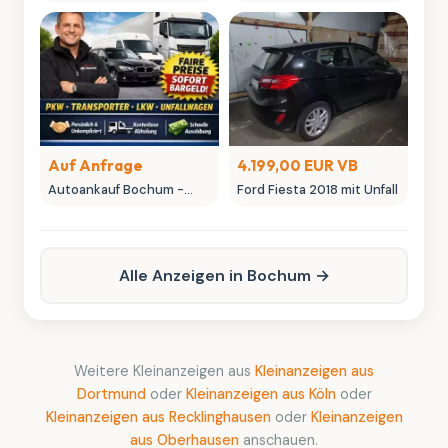
kaufe Tonie Figuren &
seltene Tonies
Sammlerstücke
Auf Anfrage
4.199,00 EUR VB
Autoankauf Bochum -
Ford Fiesta 2018 mit Unfall
MK-Autowelt | Ihr
Fahrzeug, unser fairer
Preis
Alle Anzeigen in Bochum →
Weitere Kleinanzeigen aus
Kleinanzeigen aus
Dortmund
oder
Kleinanzeigen aus Köln
oder
Kleinanzeigen aus Recklinghausen
oder
Kleinanzeigen
aus Oberhausen
anschauen.