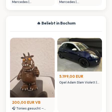
Mercedes |
Mercedes |
MONTAGEWERKZEUG
NIETAUFPRESSWERKZEUG
🔥 Beliebt in Bochum
5.199,00 EUR
Opel Adam Slam Violett |
Austauschmotor (78tkm)
| Sternenhimmel | MK
Autowelt
200,00 EUR VB
🎧 Tonies gesucht –