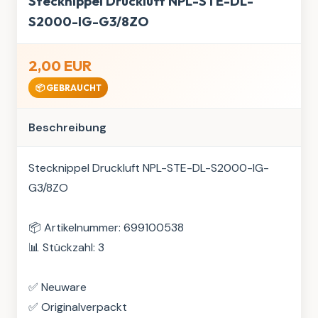
Stecknippel Druckluft NPL-STE-DL-
S2000-IG-G3/8ZO
2,00 EUR
📦 GEBRAUCHT
Beschreibung
Stecknippel Druckluft NPL-STE-DL-S2000-IG-
G3/8ZO

📦 Artikelnummer: 699100538

📊 Stückzahl: 3

✅ Neuware

✅ Originalverpackt
