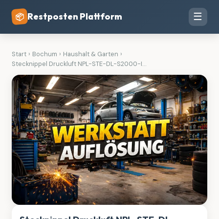
Restposten Plattform
☰
📦
Start
›
Bochum
›
Haushalt & Garten
›
Stecknippel Druckluft NPL-STE-DL-S2000-I...