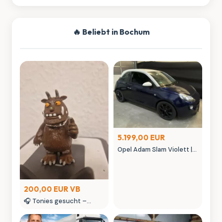
🔥 Beliebt in Bochum
5.199,00 EUR
Opel Adam Slam Violett |
Austauschmotor (78tkm)
| Sternenhimmel | MK
Autowelt
200,00 EUR VB
🎧 Tonies gesucht –
kaufe Tonie Figuren &
seltene Tonies