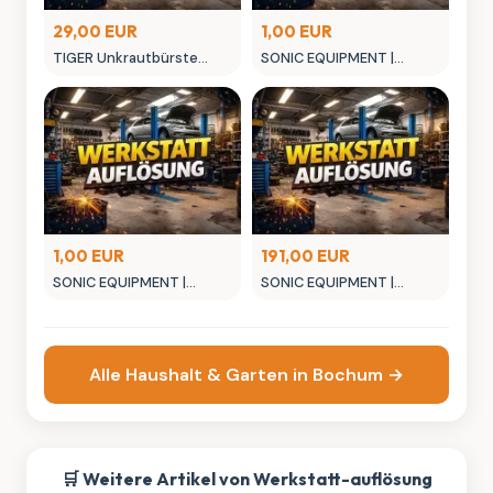
29,00 EUR
1,00 EUR
TIGER Unkrautbürste
SONIC EQUIPMENT |
PBT-gelb, NW 20 mm
Verlängerung 3/8 44mm
Anbauteiln MSis 35,0 ccm,
z.B. STIHL
1,00 EUR
191,00 EUR
SONIC EQUIPMENT |
SONIC EQUIPMENT |
Biteinsatz 1/4 PZ.3
STARTHILFEGERAET
12/800CA
Alle Haushalt & Garten in Bochum →
🛒 Weitere Artikel von Werkstatt-auflösung