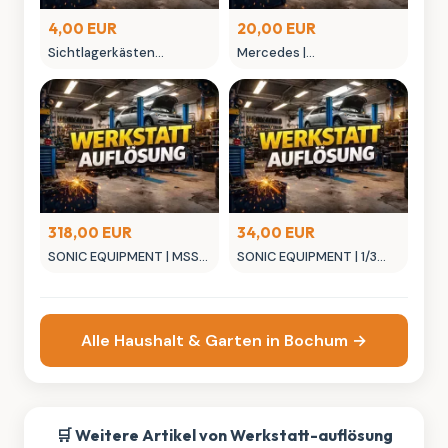
4,00 EUR
20,00 EUR
Sichtlagerkästen
Mercedes |
Kunststoff Zubehör
MONTAGEHEBEL
Trennwand Typ: Zubehör.
318,00 EUR
34,00 EUR
SONIC EQUIPMENT | MSS
SONIC EQUIPMENT | 1/3
Schrank 845mm
SFS Schub-T-Griff TX-
Satz 9-tlg.
Alle Haushalt & Garten in Bochum →
🛒 Weitere Artikel von Werkstatt-auflösung