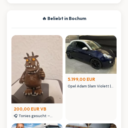
🔥 Beliebt in Bochum
5.199,00 EUR
Opel Adam Slam Violett |
Austauschmotor (78tkm)
| Sternenhimmel | MK
Autowelt
200,00 EUR VB
🎧 Tonies gesucht –
kaufe Tonie Figuren &
seltene Tonies