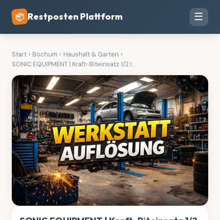
Restposten Plattform
☰
📦
Start
›
Bochum
›
Haushalt & Garten
›
SONIC EQUIPMENT | Kraft-Biteinsatz 1/2 I...