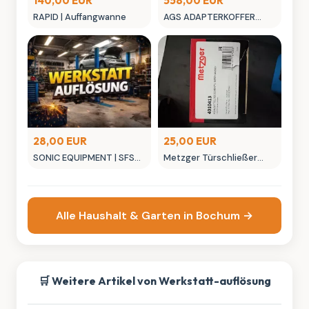
140,00 EUR
558,00 EUR
RAPID | Auffangwanne
AGS ADAPTERKOFFER
UNIVERSAL
28,00 EUR
25,00 EUR
SONIC EQUIPMENT | SFS
Metzger Türschließer
ABZIEHERSATZ, 27-TLG.
401013 - mechanischer
Türschließer
Alle Haushalt & Garten in Bochum →
🛒 Weitere Artikel von Werkstatt-auflösung