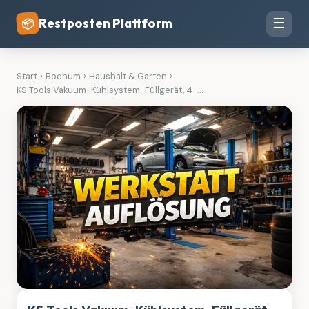
Restposten Plattform
☰
📦
Start
›
Bochum
›
Haushalt & Garten
›
KS Tools Vakuum-Kühlsystem-Füllgerät, 4-...