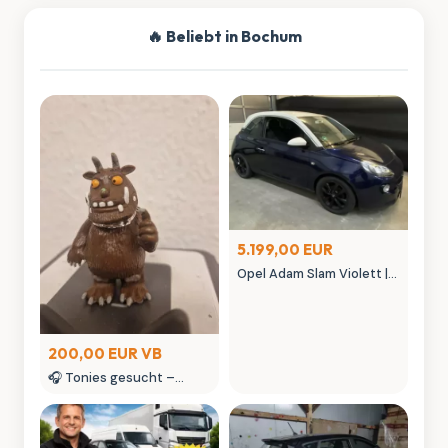
🔥 Beliebt in Bochum
5.199,00 EUR
Opel Adam Slam Violett |
Austauschmotor (78tkm)
| Sternenhimmel | MK
Autowelt
200,00 EUR VB
🎧 Tonies gesucht –
kaufe Tonie Figuren &
seltene Tonies
Sammlerstücke