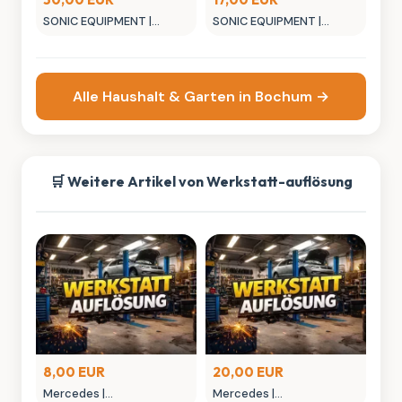
SONIC EQUIPMENT |
SONIC EQUIPMENT |
Schlauchklemmen-Set
Reinigungsbürsten-Satz
Alle Haushalt & Garten in Bochum →
🛒 Weitere Artikel von Werkstatt-auflösung
8,00 EUR
20,00 EUR
Mercedes |
Mercedes |