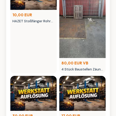
10,00 EUR
HAZET Stoßfänger Rohr-
Steckschlüssel 2797-2
Vierkant hohl 6,3 mm (1/4
Zoll) Innen-
80,00 EUR VB
4 Stück Baustellen Zäune
verzinkt
30,00 EUR
17,00 EUR