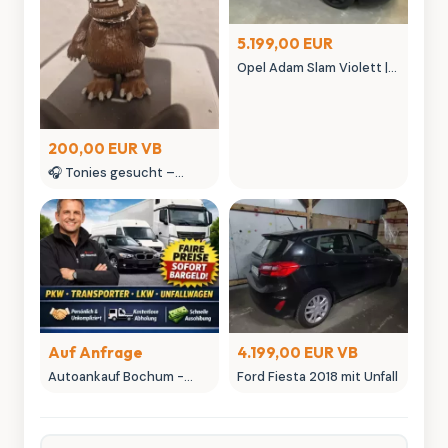
5.199,00 EUR
Opel Adam Slam Violett |
Austauschmotor (78tkm)
| Sternenhimmel | MK
Autowelt
200,00 EUR VB
🎧 Tonies gesucht –
kaufe Tonie Figuren &
seltene Tonies
Sammlerstücke
Auf Anfrage
4.199,00 EUR VB
Autoankauf Bochum -
Ford Fiesta 2018 mit Unfall
MK-Autowelt | Ihr
Fahrzeug, unser fairer
Preis