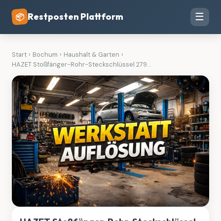
Restposten Plattform
☰
📦
Start
›
Bochum
›
Haushalt & Garten
›
HAZET Stoßfänger-Rohr-Steckschlüssel 279...