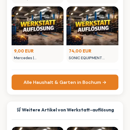
Steckschlüssel ∙ Außen
Kühlsystem-Füllgerät, 4-
Sechskant-
teilig
Tractionsprofil ∙ 10 mm
9,00 EUR
74,00 EUR
Mercedes |
SONIC EQUIPMENT
STECKSCHLUESSELEINSATZ
|Bremsentlüfter-Satz 43-
tlg.
Alle Haushalt & Garten in Bochum →
🛒 Weitere Artikel von Werkstatt-auflösung