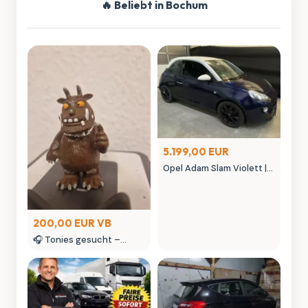
🔥 Beliebt in Bochum
5.199,00 EUR
Opel Adam Slam Violett |
Austauschmotor (78tkm)
| Sternenhimmel | MK
Autowelt
200,00 EUR VB
🎧 Tonies gesucht –
kaufe Tonie Figuren &
seltene Tonies
Sammlerstücke