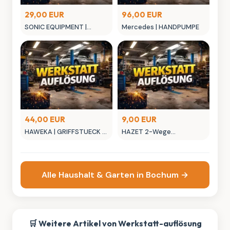
29,00 EUR
96,00 EUR
SONIC EQUIPMENT |
Mercedes | HANDPUMPE
Stirnlampe
44,00 EUR
9,00 EUR
HAWEKA | GRIFFSTUECK F.
HAZET 2-Wege
QUCIKPLATE
Ausblaspistole 9040-4
Alle Haushalt & Garten in Bochum →
🛒 Weitere Artikel von Werkstatt-auflösung