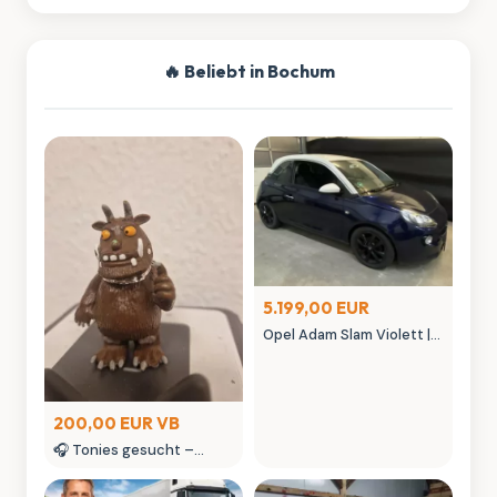
🔥 Beliebt in Bochum
5.199,00 EUR
Opel Adam Slam Violett |
Austauschmotor (78tkm)
| Sternenhimmel | MK
Autowelt
200,00 EUR VB
🎧 Tonies gesucht –
kaufe Tonie Figuren &
seltene Tonies