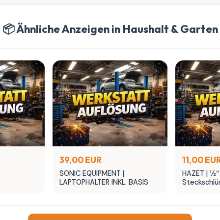
📦 Ähnliche Anzeigen in Haushalt & Garten
39,00 EUR
11,00 EU
SONIC EQUIPMENT |
HAZET | 1⁄
LAPTOPHALTER INKL. BASIS
Steckschlüs
TORX® ∙ T