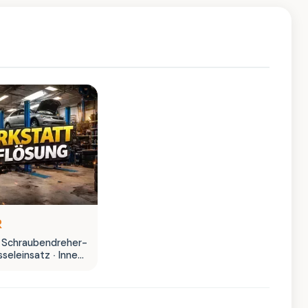
R
2″ Schraubendreher-
seleinsatz ∙ Innen
50