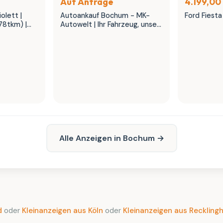
Auf Anfrage
4.199,00
olett |
Autoankauf Bochum - MK-
Ford Fiesta
78tkm) |
Autowelt | Ihr Fahrzeug, unser
K Autowelt
fairer Preis
Alle Anzeigen in Bochum →
d
oder
Kleinanzeigen aus Köln
oder
Kleinanzeigen aus Reckling