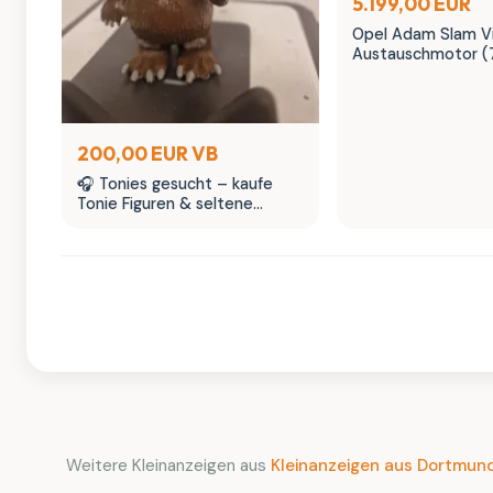
5.199,00 EUR
Opel Adam Slam Vi
Austauschmotor (
Sternenhimmel | M
200,00 EUR VB
🎧 Tonies gesucht – kaufe
Tonie Figuren & seltene
Tonies Sammlerstücke
Weitere Kleinanzeigen aus
Kleinanzeigen aus Dortmun