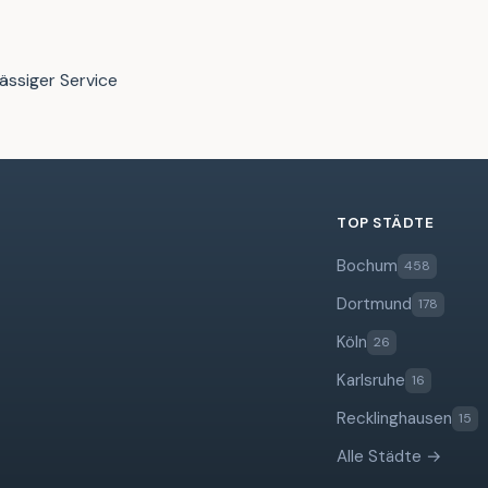
ässiger Service
TOP STÄDTE
Bochum
458
Dortmund
178
Köln
26
Karlsruhe
16
Recklinghausen
15
Alle Städte →