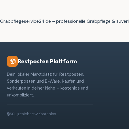
Grabpflegeservice24.de – professionelle Grabpflege & zuverl
Restposten Plattform
📦
Dein lokaler Marktplatz für Restposten,
Sonderposten und B-Ware. Kaufen und
verkaufen in deiner Nähe – kostenlos und
unkompliziert.
🔒
✓
SSL gesichert
Kostenlos