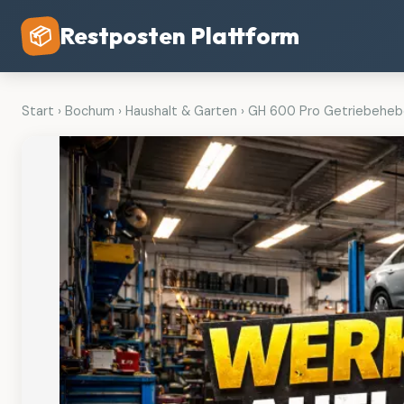
Restposten Plattform
📦
Start
›
Bochum
›
Haushalt & Garten
›
GH 600 Pro Getriebeheb