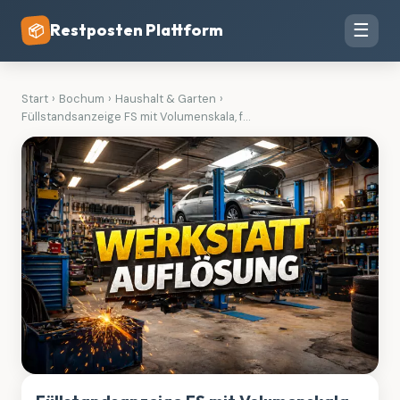
Restposten Plattform
☰
📦
Start
›
Bochum
›
Haushalt & Garten
›
Füllstandsanzeige FS mit Volumenskala, f...