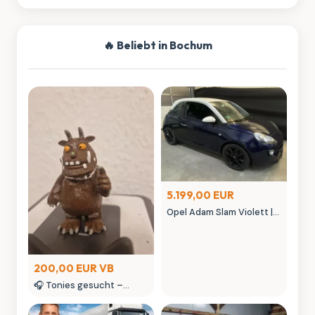
🔥 Beliebt in Bochum
5.199,00 EUR
Opel Adam Slam Violett |
Austauschmotor (78tkm)
| Sternenhimmel | MK
Autowelt
200,00 EUR VB
🎧 Tonies gesucht –
kaufe Tonie Figuren &
seltene Tonies