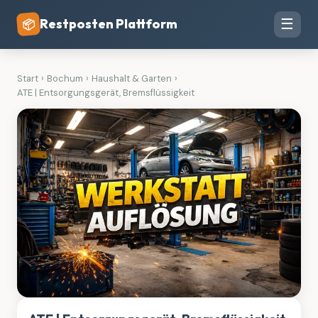
Restposten Plattform
☰
📦
Start
›
Bochum
›
Haushalt & Garten
›
ATE | Entsorgungsgerät, Bremsflüssigkeit