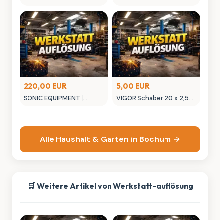
Zange
Spannschellenzange
220,00 EUR
5,00 EUR
SONIC EQUIPMENT |
VIGOR Schaber 20 x 2,5
Aluminium Wagenheber
mm V2508 Gesamtlänge:
2t
175 mm
Alle Haushalt & Garten in Bochum →
🛒 Weitere Artikel von Werkstatt-auflösung