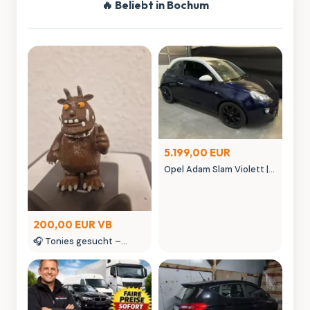
🔥 Beliebt in Bochum
5.199,00 EUR
Opel Adam Slam Violett |
Austauschmotor (78tkm)
| Sternenhimmel | MK
Autowelt
200,00 EUR VB
🎧 Tonies gesucht –
kaufe Tonie Figuren &
seltene Tonies
Sammlerstücke