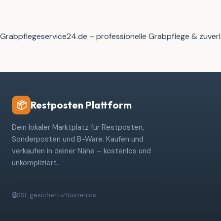
Grabpflegeservice24.de – professionelle Grabpflege & zuverl
Restposten Plattform
📦
Dein lokaler Marktplatz für Restposten,
Sonderposten und B-Ware. Kaufen und
verkaufen in deiner Nähe – kostenlos und
unkompliziert.
🔒
✓
SSL gesichert
Kostenlos