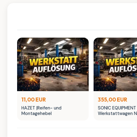
11,00 EUR
355,00 EUR
HAZET |Reifen- und
SONIC EQUIPMENT 
Montagehebel
Werkstattwagen N
leer