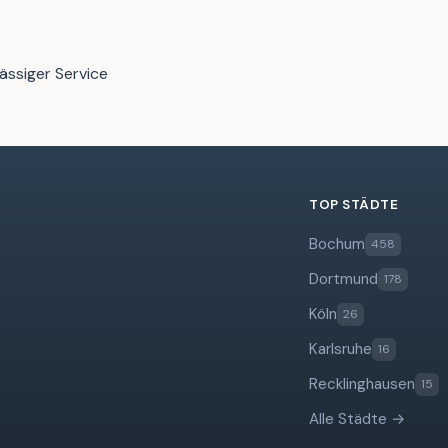
ässiger Service
TOP STÄDTE
Bochum
458
Dortmund
178
Köln
26
Karlsruhe
16
Recklinghausen
15
Alle Städte →