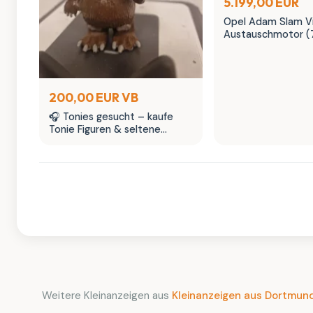
5.199,00 EUR
Opel Adam Slam Vi
Austauschmotor (
Sternenhimmel | M
200,00 EUR VB
🎧 Tonies gesucht – kaufe
Tonie Figuren & seltene
Tonies Sammlerstücke
Weitere Kleinanzeigen aus
Kleinanzeigen aus Dortmun