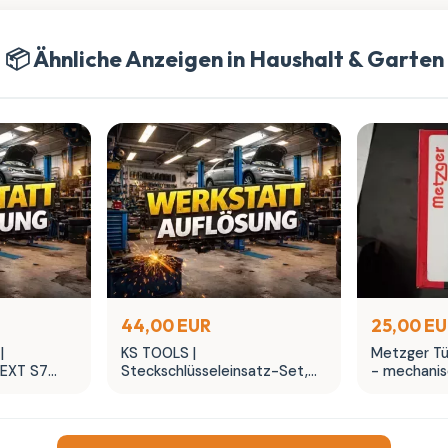
📦 Ähnliche Anzeigen in Haushalt & Garten
44,00 EUR
25,00 E
|
KS TOOLS |
Metzger Tü
EXT S7
Steckschlüsseleinsatz-Set,
- mechanis
Glühkerze