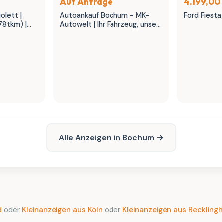
Auf Anfrage
4.199,00
olett |
Autoankauf Bochum - MK-
Ford Fiesta
78tkm) |
Autowelt | Ihr Fahrzeug, unser
K Autowelt
fairer Preis
Alle Anzeigen in Bochum →
d
oder
Kleinanzeigen aus Köln
oder
Kleinanzeigen aus Reckling